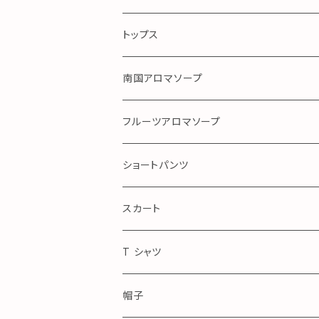
手染め
トップス
ガーゼ
南国アロマソープ
アロハ
フルーツアロマソープ
ショートパンツ
Royal Blue
スカート
アロハ
T シャツ
帽子