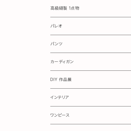
高級縫製 1点物
パレオ
アロハ
パンツ
カーディガン
DIY 作品展
テーブル
インテリア
ワンピース