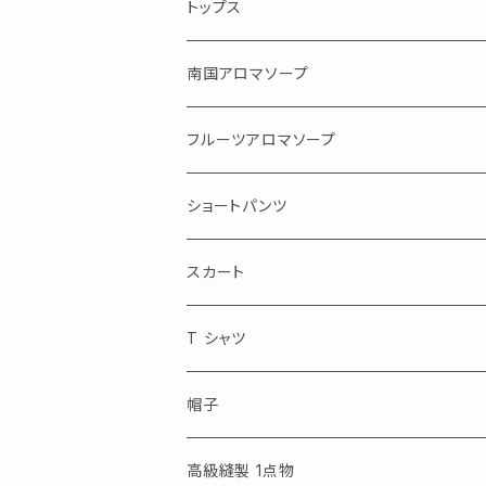
手染め
トップス
ガーゼ
南国アロマソープ
アロハ
フルーツアロマソープ
ショートパンツ
Royal Blue
スカート
アロハ
T シャツ
帽子
高級縫製 1点物