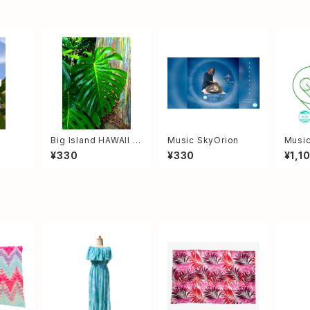
Big Island HAWAII &
Music SkyOrion
Music
HandPan
¥330
¥330
¥1,1