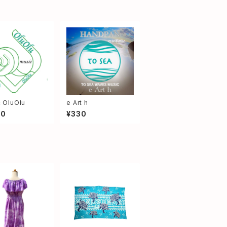
 OluOlu
e Art h
00
¥330