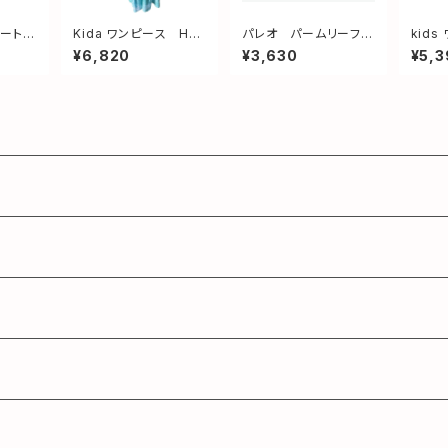
アート
Kida ワンピース HA
パレオ パームリーフ
kid
NA エメラルド サイズ
pink & red
NAパ
¥6,820
¥3,630
¥5,3
L(140〜150)
(120