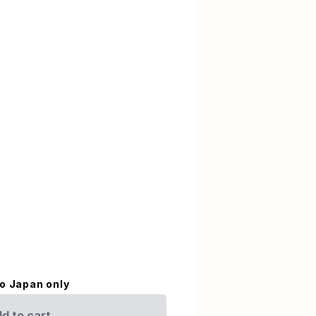
to Japan only
d to cart