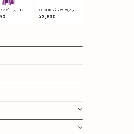
s ワンピース HA
OluOluパレオ ホヌファ
ープル サイズM
ミリー Blue
90
¥3,630
〜130)