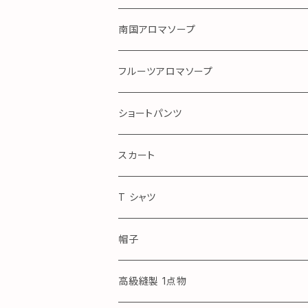
ガーゼ
南国アロマソープ
アロハ
フルーツアロマソープ
ショートパンツ
Royal Blue
スカート
アロハ
T シャツ
帽子
高級縫製 1点物