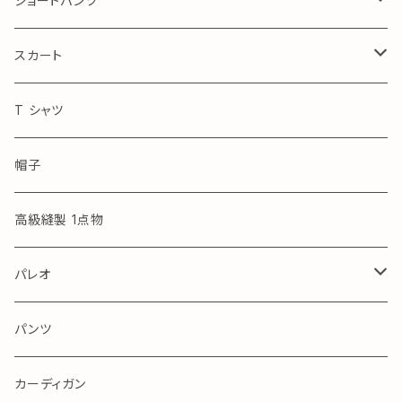
ショートパンツ
Royal Blue
スカート
アロハ
T シャツ
帽子
高級縫製 1点物
パレオ
アロハ
パンツ
カーディガン