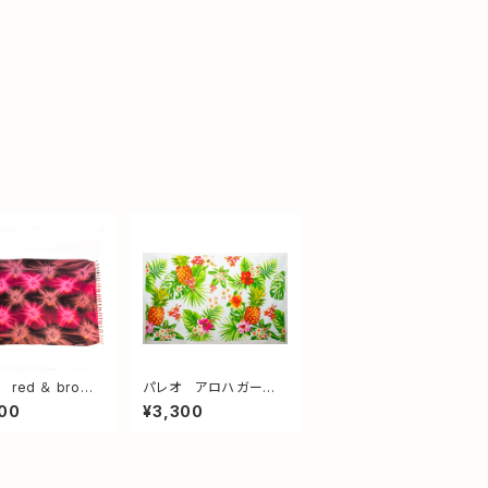
red ＆ brown
パレオ アロハガーデ
ジ付き
ン
00
¥3,300