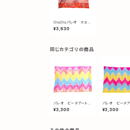
OluOluパレオ ホヌフ
ァミリー red & oran
¥3,630
ge
同じカテゴリの商品
パレオ ビーチアート
パレオ ビーチ
no3
no2
¥3,300
¥3,300