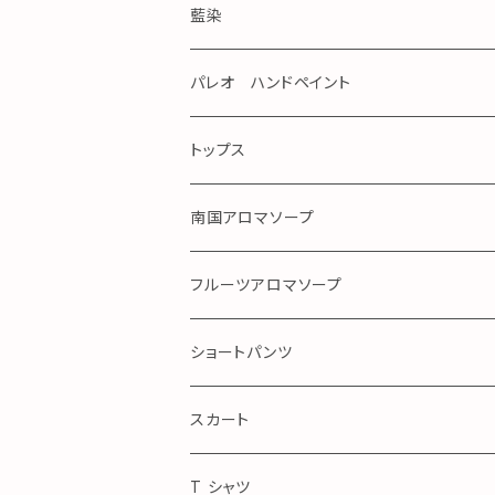
藍染
パレオ ハンドペイント
手染め
トップス
ガーゼ
南国アロマソープ
アロハ
フルーツアロマソープ
ショートパンツ
Royal Blue
スカート
アロハ
T シャツ