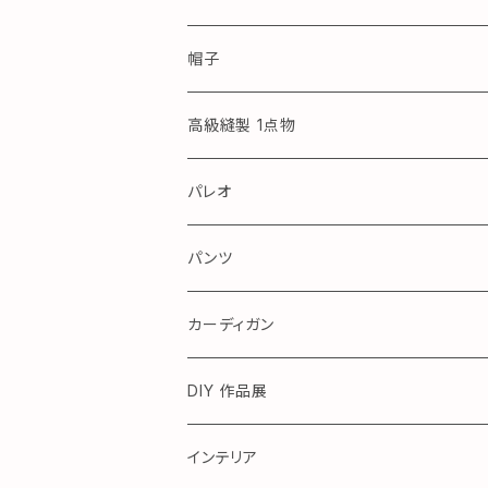
帽子
高級縫製 1点物
パレオ
アロハ
パンツ
カーディガン
DIY 作品展
テーブル
インテリア