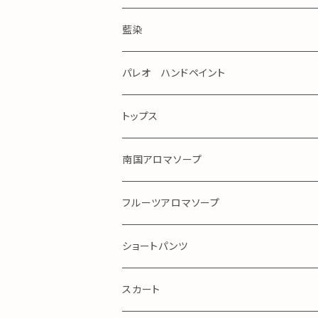
藍染
パレオ ハンドペイント
手染め
トップス
ガーゼ
南国アロマソープ
アロハ
フルーツアロマソープ
ショートパンツ
Royal Blue
スカート