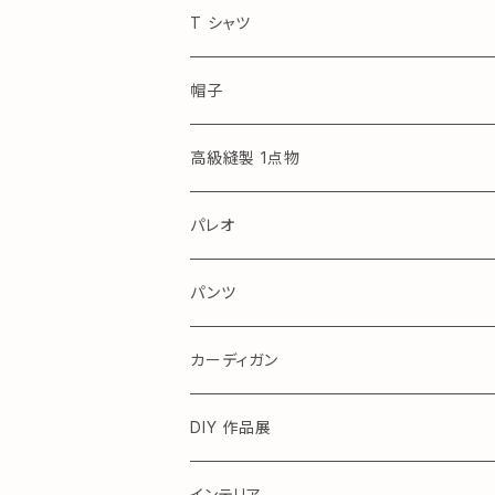
アロハ
T シャツ
帽子
高級縫製 1点物
パレオ
アロハ
パンツ
カーディガン
DIY 作品展
テーブル
インテリア