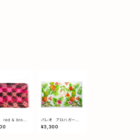
red ＆ brown
パレオ アロハガーデ
ジ付き
ン
00
¥3,300