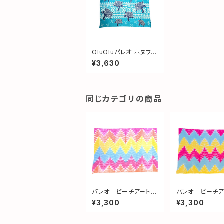
OluOluパレオ ホヌファ
ミリー Blue
¥3,630
同じカテゴリの商品
パレオ ビーチアート
パレオ ビーチ
no3
no2
¥3,300
¥3,300