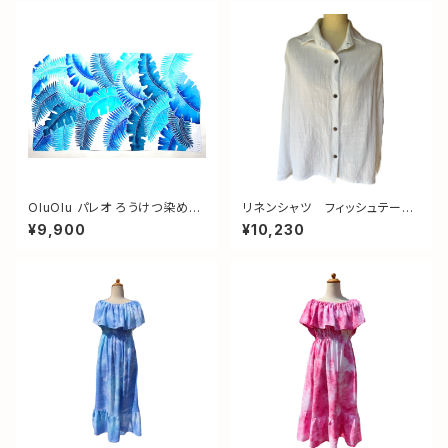
OluOlu パレオ ろうけつ染め
リネンシャツ フィッシュテー
リーフ ライトブルー＆ブルー＆ネ
ル ホワイト
¥9,900
¥10,230
イビー