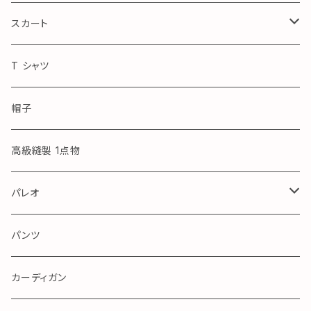
Royal Blue
スカート
アロハ
T シャツ
帽子
高級縫製 1点物
パレオ
アロハ
パンツ
カーディガン